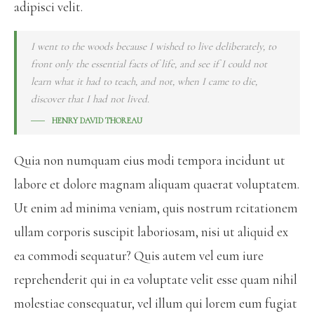
adipisci velit.
I went to the woods because I wished to live deliberately, to
front only the essential facts of life, and see if I could not
learn what it had to teach, and not, when I came to die,
discover that I had not lived.
HENRY DAVID THOREAU
Quia non numquam eius modi tempora incidunt ut
labore et dolore magnam aliquam quaerat voluptatem.
Ut enim ad minima veniam, quis nostrum rcitationem
ullam corporis suscipit laboriosam, nisi ut aliquid ex
ea commodi sequatur? Quis autem vel eum iure
reprehenderit qui in ea voluptate velit esse quam nihil
molestiae consequatur, vel illum qui lorem eum fugiat